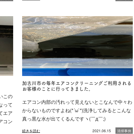
加古川市の毎年エアコンクリーニングご利用される
お客様のことに行ってきました。
いこの
エアコン内部の汚れって見えないとこなんで中々わ
なって
からないものですよね(*´ω`*)洗浄してみるとこんな
てエア
真っ黒な水が出てくるんですヽ(￣д￣;)
アコン
続きを読む
2021.06.15
清掃事例