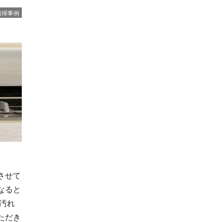
清掃事例
させて
なると
汚れ
ただき